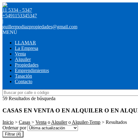
11 5334 - 5347
+5491153345347
|
guillermodiazpropiedades@gmail.com
MENÚ
LLAMAR
La Empresa
Venta
Alquiler
Propiedades
Emprendimientos
Tasación
Contacto
59 Resultados de búsqueda
CASAS EN VENTA O EN ALQUILER O EN ALQ
Inicio
>
Casas
>
Venta
o
Alquiler
o
Alquiler-Temp
> Resultados
Ordenar por
Filtrar
(4)