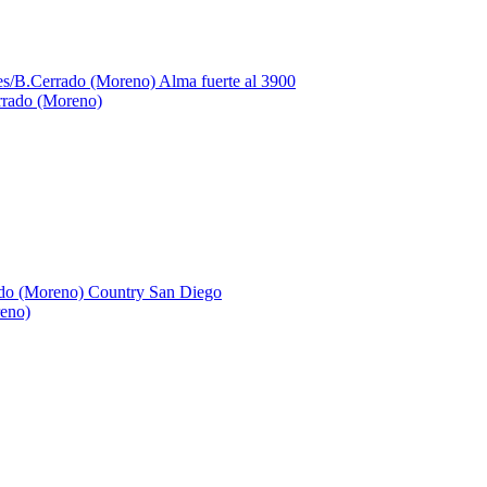
rrado (Moreno)
reno)