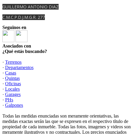
GUILLERMO ANTONIO DIAZ
C.M.C.P.D.J.M.G.R. 277
Seguinos en
Asociados con
¿Qué estás buscando?
·
Terrenos
·
Departamentos
·
Casas
·
Quintas
·
Oficinas
·
Locales
·
Garages
·
PHs
·
Galpones
Todas las medidas enunciadas son meramente orientativas, las
medidas exactas serán las que se expresen en el respectivo título de
propiedad de cada inmueble. Todas las fotos, imagenes y videos son
meramente ilustrativos y no contractuales. Los precios enunciados