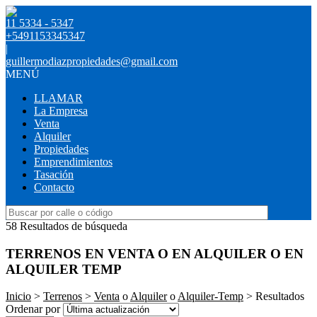
11 5334 - 5347
+5491153345347
|
guillermodiazpropiedades@gmail.com
MENÚ
LLAMAR
La Empresa
Venta
Alquiler
Propiedades
Emprendimientos
Tasación
Contacto
58 Resultados de búsqueda
TERRENOS EN VENTA O EN ALQUILER O EN
ALQUILER TEMP
Inicio
>
Terrenos
>
Venta
o
Alquiler
o
Alquiler-Temp
> Resultados
Ordenar por