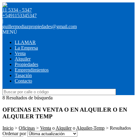
11 5334 - 5347
+5491153345347
|
guillermodiazpropiedades@gmail.com
MENÚ
LLAMAR
La Empresa
Venta
Alquiler
Propiedades
Emprendimientos
Tasación
Contacto
8 Resultados de búsqueda
OFICINAS EN VENTA O EN ALQUILER O EN
ALQUILER TEMP
Inicio
>
Oficinas
>
Venta
o
Alquiler
o
Alquiler-Temp
> Resultados
Ordenar por