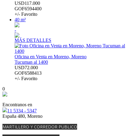
USD117.000
GOF6594400
+/- Favorito
40 m²
-
MÁS DETALLES
Oficina en Venta en Moreno, Moreno
Tucuman al 1400
USD72.000
GOF6588413
+/- Favorito
0
Encontranos en
11 5334 - 5347
España 480, Moreno
MARTILLERO Y CORREDOR PUBLICO