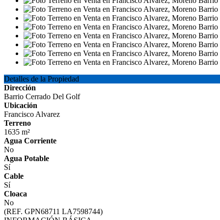
Detalles de la Propiedad
Dirección
Barrio Cerrado Del Golf
Ubicación
Francisco Alvarez
Terreno
1635 m²
Agua Corriente
No
Agua Potable
Sí
Cable
Sí
Cloaca
No
(REF. GPN68711 LA7598744)