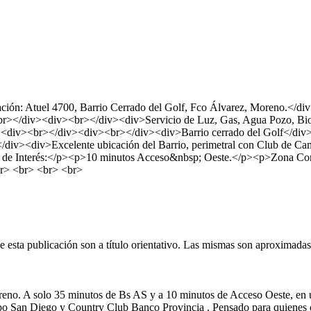
n: Atuel 4700, Barrio Cerrado del Golf, Fco Álvarez, Moreno.</di
r></div><div><br></div><div>Servicio de Luz, Gas, Agua Pozo, Bi
div><div><br></div><div><br></div><div>Barrio cerrado del Golf</div
iv><div>Excelente ubicación del Barrio, perimetral con Club de C
de Interés:</p><p>10 minutos Acceso&nbsp; Oeste.</p><p>Zona Com
r> <br> <br> <br>
esta publicación son a título orientativo. Las mismas son aproximadas y
eno. A solo 35 minutos de Bs AS y a 10 minutos de Acceso Oeste, en un
o San Diego y Country Club Banco Provincia . Pensado para quienes dis