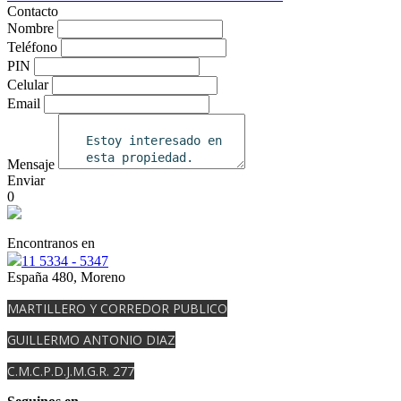
Contacto
Nombre
Teléfono
PIN
Celular
Email
Mensaje
Enviar
0
Encontranos en
11 5334 - 5347
España 480, Moreno
MARTILLERO Y CORREDOR PUBLICO
GUILLERMO ANTONIO DIAZ
C.M.C.P.D.J.M.G.R. 277