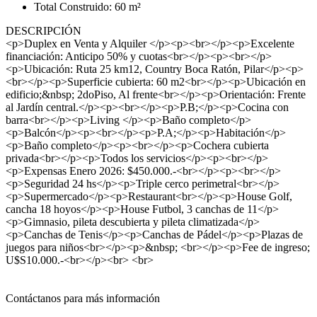
Total Construido: 60 m²
DESCRIPCIÓN
<p>Duplex en Venta y Alquiler </p><p><br></p><p>Excelente
financiación: Anticipo 50% y cuotas<br></p><p><br></p>
<p>Ubicación: Ruta 25 km12, Country Boca Ratón, Pilar</p><p>
<br></p><p>Superficie cubierta: 60 m2<br></p><p>Ubicación en
edificio;&nbsp; 2doPiso, Al frente<br></p><p>Orientación: Frente
al Jardín central.</p><p><br></p><p>P.B;</p><p>Cocina con
barra<br></p><p>Living </p><p>Baño completo</p>
<p>Balcón</p><p><br></p><p>P.A;</p><p>Habitación</p>
<p>Baño completo</p><p><br></p><p>Cochera cubierta
privada<br></p><p>Todos los servicios</p><p><br></p>
<p>Expensas Enero 2026: $450.000.-<br></p><p><br></p>
<p>Seguridad 24 hs</p><p>Triple cerco perimetral<br></p>
<p>Supermercado</p><p>Restaurant<br></p><p>House Golf,
cancha 18 hoyos</p><p>House Futbol, 3 canchas de 11</p>
<p>Gimnasio, pileta descubierta y pileta climatizada</p>
<p>Canchas de Tenis</p><p>Canchas de Pádel</p><p>Plazas de
juegos para niños<br></p><p>&nbsp; <br></p><p>Fee de ingreso;
U$S10.000.-<br></p><br> <br>
Contáctanos para más información