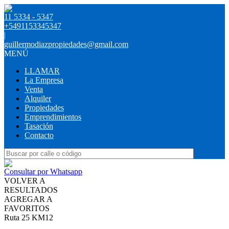
11 5334 - 5347
+5491153345347
|
guillermodiazpropiedades@gmail.com
MENÚ
LLAMAR
La Empresa
Venta
Alquiler
Propiedades
Emprendimientos
Tasación
Contacto
Consultar por Whatsapp
VOLVER A
RESULTADOS
AGREGAR A
FAVORITOS
Ruta 25 KM12
VENTA