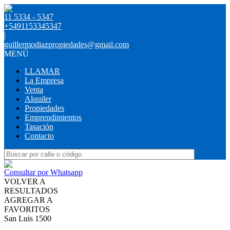
11 5334 - 5347
+5491153345347
|
guillermodiazpropiedades@gmail.com
MENÚ
LLAMAR
La Empresa
Venta
Alquiler
Propiedades
Emprendimientos
Tasación
Contacto
Consultar por Whatsapp
VOLVER A
RESULTADOS
AGREGAR A
FAVORITOS
San Luis 1500
VENTA