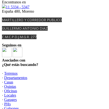
Encontranos en
11 5334 - 5347
España 480, Moreno
MARTILLERO Y CORREDOR PUBLICO
GUILLERMO ANTONIO DIAZ
C.M.C.P.D.J.M.G.R. 277
Seguinos en
Asociados con
¿Qué estás buscando?
·
Terrenos
·
Departamentos
·
Casas
·
Quintas
·
Oficinas
·
Locales
·
Garages
·
PHs
·
Galpones