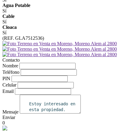
Agua Potable
Sí
Cable
Sí
Cloaca
Sí
(REF. GLA7512536)
Contacto
Nombre
Teléfono
PIN
Celular
Email
Mensaje
Enviar
0