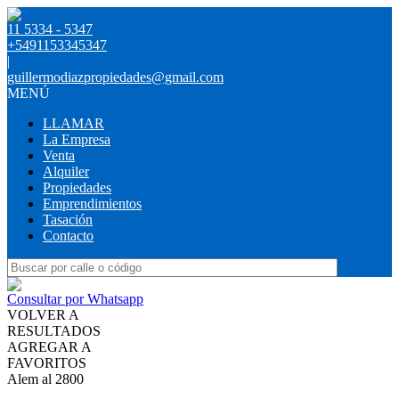
11 5334 - 5347
+5491153345347
|
guillermodiazpropiedades@gmail.com
MENÚ
LLAMAR
La Empresa
Venta
Alquiler
Propiedades
Emprendimientos
Tasación
Contacto
Consultar por Whatsapp
VOLVER A
RESULTADOS
AGREGAR A
FAVORITOS
Alem al 2800
VENTA