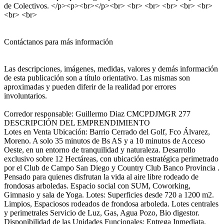
de Colectivos. </p><p><br></p><br> <br> <br> <br> <br> <br>
<br> <br>
Contáctanos para más información
Las descripciones, imágenes, medidas, valores y demás información
de esta publicación son a título orientativo. Las mismas son
aproximadas y pueden diferir de la realidad por errores
involuntarios.
Corredor responsable: Guillermo Diaz CMCPDJMGR 277
DESCRIPCIÓN DEL EMPRENDIMIENTO
Lotes en Venta Ubicación: Barrio Cerrado del Golf, Fco Álvarez,
Moreno. A solo 35 minutos de Bs AS y a 10 minutos de Acceso
Oeste, en un entorno de tranquilidad y naturaleza. Desarrollo
exclusivo sobre 12 Hectáreas, con ubicación estratégica perimetrado
por el Club de Campo San Diego y Country Club Banco Provincia .
Pensado para quienes disfrutan la vida al aire libre rodeado de
frondosas arboledas. Espacio social con SUM, Coworking,
Gimnasio y sala de Yoga. Lotes: Superficies desde 720 a 1200 m2.
Limpios, Espaciosos rodeados de frondosa arboleda. Lotes centrales
y perimetrales Servicio de Luz, Gas, Agua Pozo, Bio digestor.
Disponibilidad de las Unidades Funcionales: Entrega Inmediata.