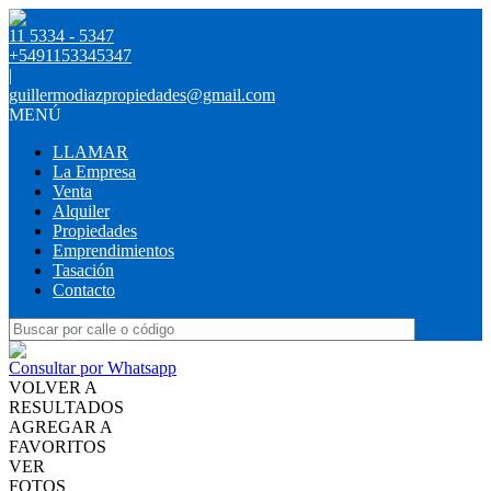
11 5334 - 5347
+5491153345347
|
guillermodiazpropiedades@gmail.com
MENÚ
LLAMAR
La Empresa
Venta
Alquiler
Propiedades
Emprendimientos
Tasación
Contacto
Consultar por Whatsapp
VOLVER A
RESULTADOS
AGREGAR A
FAVORITOS
VER
FOTOS