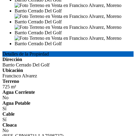
Detalles de la Propiedad
Dirección
Barrio Cerrado Del Golf
Ubicación
Francisco Alvarez
Terreno
725 m²
Agua Corriente
No
Agua Potable
Sí
Cable
Sí
Cloaca
No
(REF. GPN68711 LA7598727)