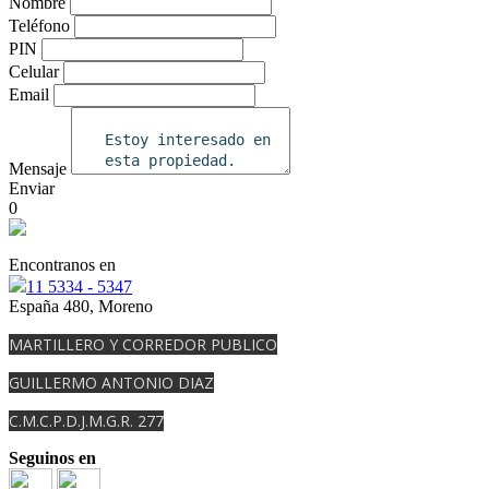
Nombre
Teléfono
PIN
Celular
Email
Mensaje
Enviar
0
Encontranos en
11 5334 - 5347
España 480, Moreno
MARTILLERO Y CORREDOR PUBLICO
GUILLERMO ANTONIO DIAZ
C.M.C.P.D.J.M.G.R. 277
Seguinos en