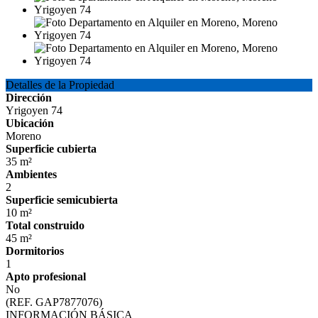
Detalles de la Propiedad
Dirección
Yrigoyen 74
Ubicación
Moreno
Superficie cubierta
35 m²
Ambientes
2
Superficie semicubierta
10 m²
Total construido
45 m²
Dormitorios
1
Apto profesional
No
(REF. GAP7877076)
INFORMACIÓN BÁSICA