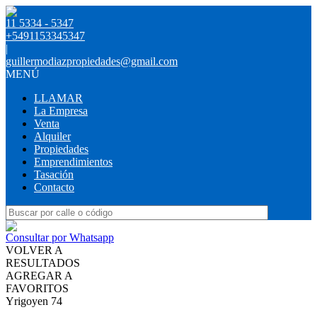
11 5334 - 5347
+5491153345347
|
guillermodiazpropiedades@gmail.com
MENÚ
LLAMAR
La Empresa
Venta
Alquiler
Propiedades
Emprendimientos
Tasación
Contacto
Consultar por Whatsapp
VOLVER A
RESULTADOS
AGREGAR A
FAVORITOS
Yrigoyen 74
ALQUILER