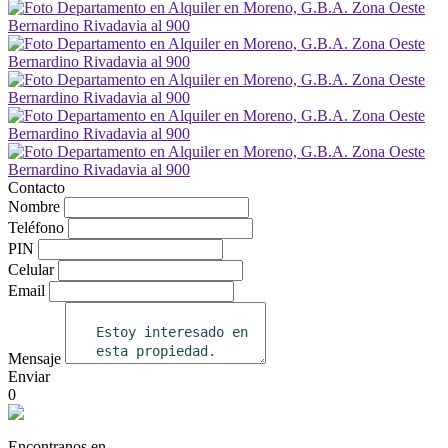
Contacto
Nombre
Teléfono
PIN
Celular
Email
Mensaje
Enviar
0
Encontranos en