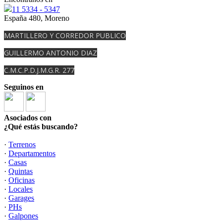
11 5334 - 5347
España 480, Moreno
MARTILLERO Y CORREDOR PUBLICO
GUILLERMO ANTONIO DIAZ
C.M.C.P.D.J.M.G.R. 277
Seguinos en
Asociados con
¿Qué estás buscando?
·
Terrenos
·
Departamentos
·
Casas
·
Quintas
·
Oficinas
·
Locales
·
Garages
·
PHs
·
Galpones