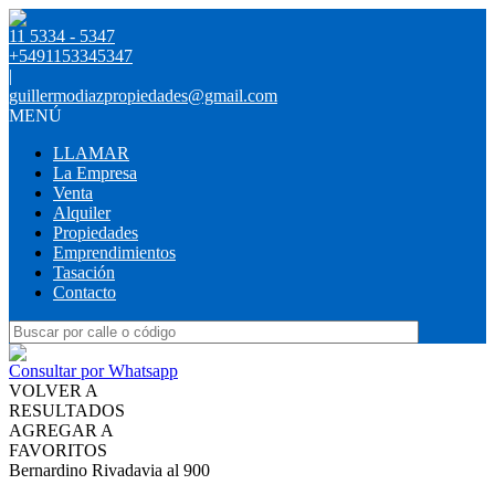
11 5334 - 5347
+5491153345347
|
guillermodiazpropiedades@gmail.com
MENÚ
LLAMAR
La Empresa
Venta
Alquiler
Propiedades
Emprendimientos
Tasación
Contacto
Consultar por Whatsapp
VOLVER A
RESULTADOS
AGREGAR A
FAVORITOS
Bernardino Rivadavia al 900
ALQUILER