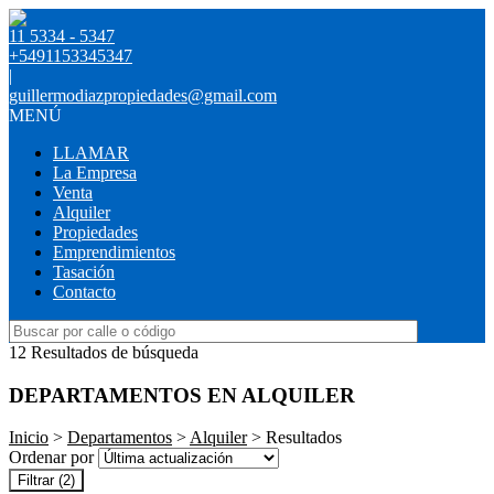
11 5334 - 5347
+5491153345347
|
guillermodiazpropiedades@gmail.com
MENÚ
LLAMAR
La Empresa
Venta
Alquiler
Propiedades
Emprendimientos
Tasación
Contacto
12 Resultados de búsqueda
DEPARTAMENTOS EN ALQUILER
Inicio
>
Departamentos
>
Alquiler
> Resultados
Ordenar por
Filtrar
(2)