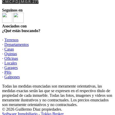
C.M.C.P.D.J.M.G.R. 277
Seguinos en
Asociados con
¿Qué estás buscando?
·
Terrenos
·
Departamentos
·
Casas
·
Quintas
·
Oficinas
·
Locales
·
Garages
·
PHs
·
Galpones
Todas las medidas enunciadas son meramente orientativas, las
medidas exactas serán las que se expresen en el respectivo título de
propiedad de cada inmueble. Todas las fotos, imagenes y videos son
meramente ilustrativos y no contractuales. Los precios enunciados
son meramente orientativos y no contractuales.
© 2026 Guillermo Diaz propiedades.
Software Inmobiliario - Tokko Broker