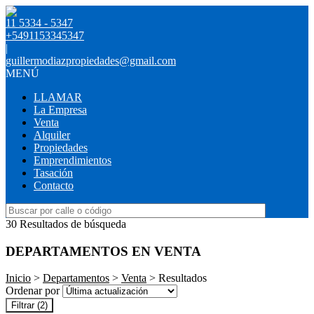
11 5334 - 5347
+5491153345347
|
guillermodiazpropiedades@gmail.com
MENÚ
LLAMAR
La Empresa
Venta
Alquiler
Propiedades
Emprendimientos
Tasación
Contacto
30 Resultados de búsqueda
DEPARTAMENTOS EN VENTA
Inicio
>
Departamentos
>
Venta
> Resultados
Ordenar por
Filtrar
(2)