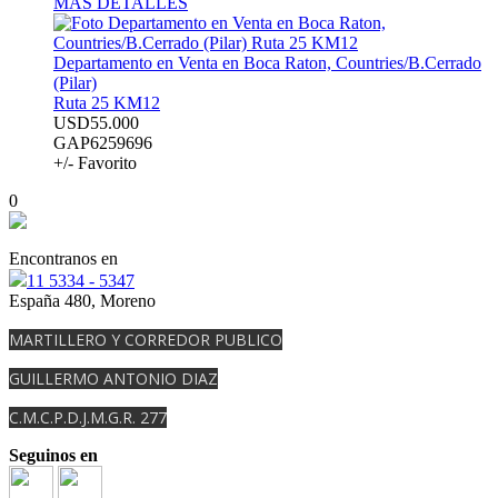
MÁS DETALLES
Departamento en Venta en Boca Raton, Countries/B.Cerrado
(Pilar)
Ruta 25 KM12
USD55.000
GAP6259696
+/- Favorito
0
Encontranos en
11 5334 - 5347
España 480, Moreno
MARTILLERO Y CORREDOR PUBLICO
GUILLERMO ANTONIO DIAZ
C.M.C.P.D.J.M.G.R. 277
Seguinos en